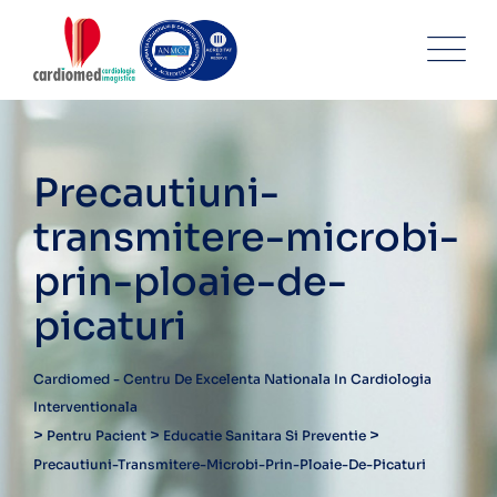
Skip
to
content
Precautiuni-
transmitere-microbi-
prin-ploaie-de-
picaturi
Cardiomed - Centru De Excelenta Nationala In Cardiologia
Interventionala
>
>
>
Pentru Pacient
Educatie Sanitara Si Preventie
Precautiuni-Transmitere-Microbi-Prin-Ploaie-De-Picaturi