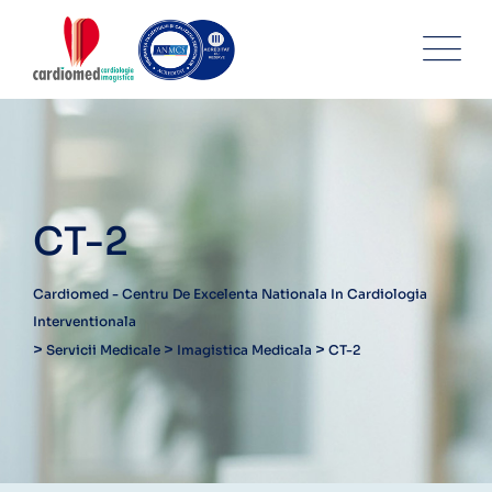
Skip
to
content
CT-2
Cardiomed - Centru De Excelenta Nationala In Cardiologia
Interventionala
>
>
>
Servicii Medicale
Imagistica Medicala
CT-2