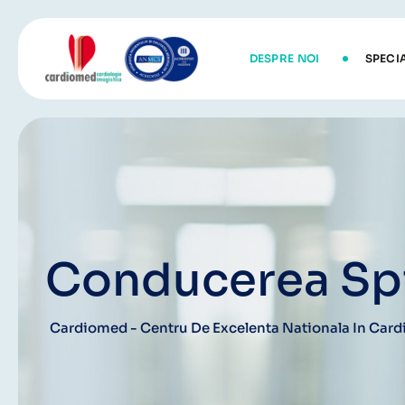
Skip
to
content
DESPRE NOI
SPECI
Conducerea Spi
Cardiomed - Centru De Excelenta Nationala In Cardi