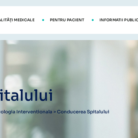
ALITĂȚI MEDICALE
PENTRU PACIENT
INFORMATII PUBLI
talului
ologia Interventionala
>
Conducerea Spitalului