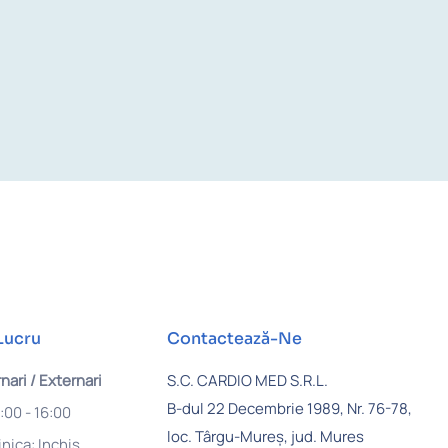
Lucru
Contactează-Ne
nari / Externari
S.C. CARDIO MED S.R.L.
B-dul 22 Decembrie 1989, Nr. 76-78,
8:00 - 16:00
loc. Târgu-Mureș, jud. Mures
nica: Inchis