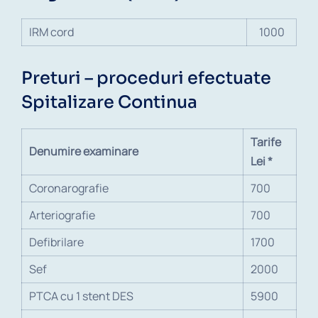
IRM cord
1000
Preturi – proceduri efectuate
Spitalizare Continua
Tarife
Denumire examinare
Lei *
Coronarografie
700
Arteriografie
700
Defibrilare
1700
Sef
2000
PTCA cu 1 stent DES
5900