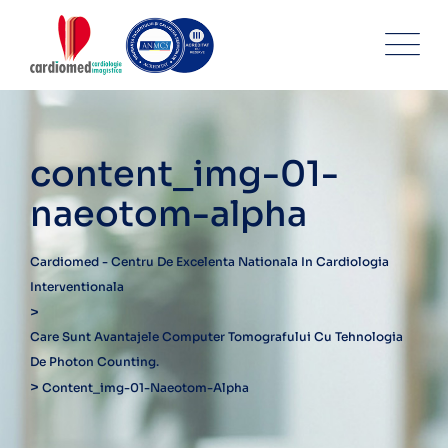
Skip
to
content
content_img-01-
naeotom-alpha
Cardiomed - Centru De Excelenta Nationala In Cardiologia
Interventionala
>
Care Sunt Avantajele Computer Tomografului Cu Tehnologia
De Photon Counting.
>
Content_img-01-Naeotom-Alpha